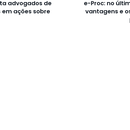
nta advogados de
e-Proc: no últi
is em ações sobre
vantagens e o