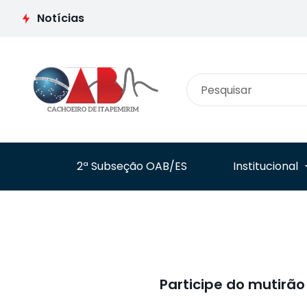
Jurídica analisa
iniciam parceria p
Notícias
processos de
combater o asséd
instituições de ensino
eleitoral no ambie
registrados no e-MEC
de trabalho
2ª Subseção OAB/ES
Institucional
Participe do mutirão