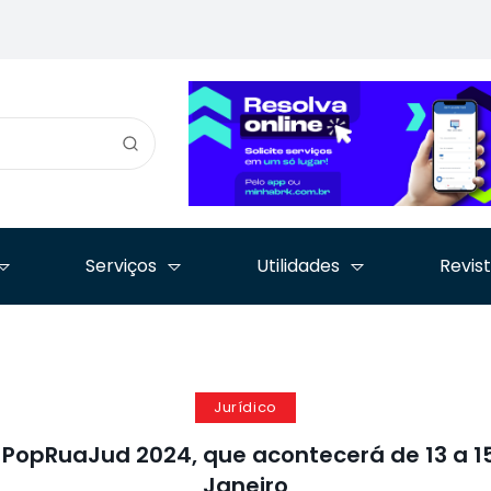
ara
é destaque no segundo
Nacional prepara
Simpósio
io
dia da Jornada
encontro nacional
Internaci
nte
Advocacia em Tempos
pelos 30 anos da Lei
enfrenta
de Inovação
de Arbitragem
tráfico d
Serviços
Utilidades
Revis
Jurídico
 PopRuaJud 2024, que acontecerá de 13 a 1
Janeiro