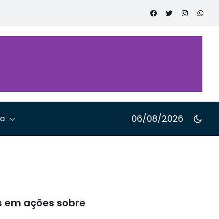
 é
o segundo
nada
 em
 Inovação
06/08/2026
ta
is em ações sobre