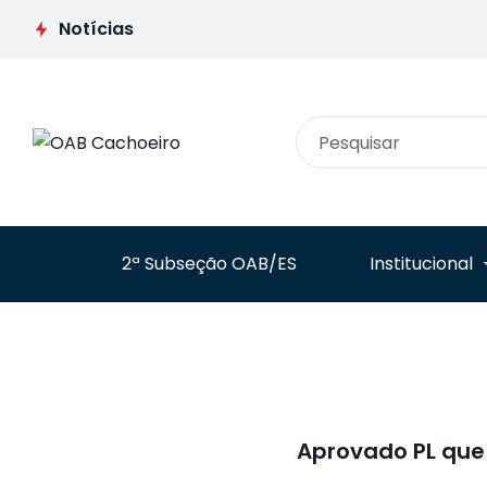
de Cidadão
é tema do tercei
Notícias
Pernambucano durante
dia da 1ª Jornada
Conferência Estadual da
Advocacia em
Advocacia em Olinda
Tempos de Inova
2ª Subseção OAB/ES
Institucional
Aprovado PL que 