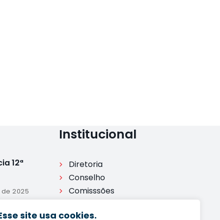
Institucional
ia 12ª
Diretoria
Conselho
Comisssões
o de 2025
Legislação
Esse site usa cookies.
Processo disciplinar