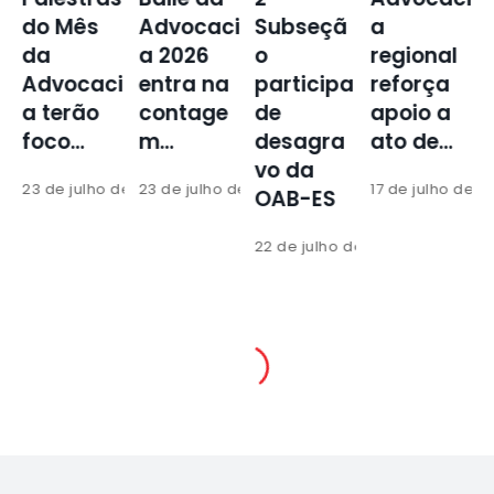
Advocaci
Subseçã
a
lote do
a 2026
o
regional
Baile da
i
entra na
participa
reforça
Advocaci
contage
de
apoio a
a já…
m…
desagra
ato de…
16 de julho de 2
vo da
 de 2026
23 de julho de 2026
17 de julho de 2026
OAB-ES
1
22 de julho de 2026