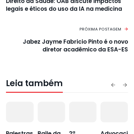
Direito da Saúde: OAB discute impactos
legais e éticos do uso da IA na medicina
PRÓXIMA POSTAGEM
Jabez Jayme Fabricio Pinto é o novo
diretor acadêmico da ESA-ES
Leia também
s
Baile da
2ª
Advocaci
Primeiro