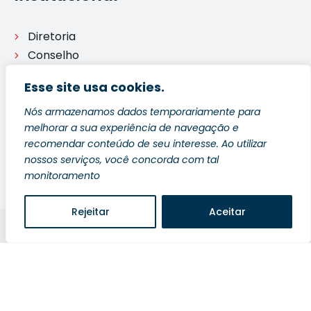
Diretoria
Conselho
Comisssões
Esse site usa cookies.
Legislação
Processo disciplinar
Nós armazenamos dados temporariamente para
melhorar a sua experiência de navegação e
Ouvidoria
recomendar conteúdo de seu interesse. Ao utilizar
nossos serviços, você concorda com tal
monitoramento
Rejeitar
Aceitar
Blog
Política de Privacidade
Fale Conosco
Copyright © 2026 2ª Subseção OAB - ES | Desenvolvido
por Safe Zone