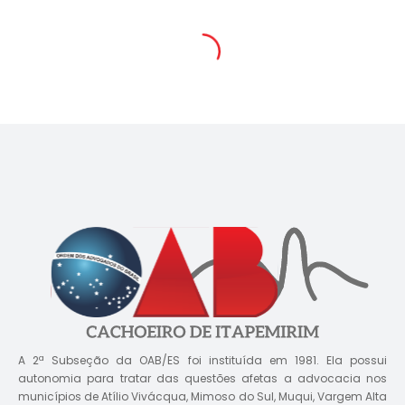
A 2ª Subseção da OAB/ES foi instituída em 1981. Ela possui
autonomia para tratar das questões afetas a advocacia nos
municípios de Atílio Vivácqua, Mimoso do Sul, Muqui, Vargem Alta