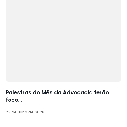
Palestras do Mês da Advocacia terão
Ba
foco…
co
23 de julho de 2026
23 