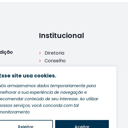
Institucional
Edição
Diretoria
Conselho
Comisssões
Esse site usa cookies.
Legislação
Processo disciplinar
Nós armazenamos dados temporariamente para
dição
Ouvidoria
melhorar a sua experiência de navegação e
recomendar conteúdo de seu interesse. Ao utilizar
e 2024
nossos serviços, você concorda com tal
monitoramento
Rejeitar
Aceitar