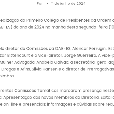
Por
11 de junho de 2024
lização do Primeiro Colégio de Presidentes da Ordem d
OAB-ES) do ano de 2024 na manhã desta segunda-feira (1
 pelo diretor de Comissões da OAB-ES, Alencar Ferrugini. E
zar Bittencourt e o vice-diretor, Jorge Guerreiro. A vice
Mulher Advogada, Anabela Galvão; a secretária-geral adj
rogas e Afins, Silvia Hansen e o diretor de Prerrogativas
Coimbra
iferentes Comissões Temáticas marcaram presença neste
a: Apresentação dos novos membros da Diretoria, Edita
e on-line e presenciais; informações e dúvidas sobre req