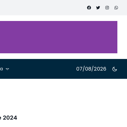
Cidadão
cano
nferência
a Advocacia
07/08/2026
ta
e 2024