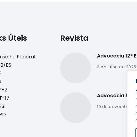
ks Úteis
Revista
Advocacia 12ª 
nselho Federal
B/ES
3 de julho de 2025
F
J
F-2
Advocacia 11ª E
T-17
ES
19 de dezembro d
PD