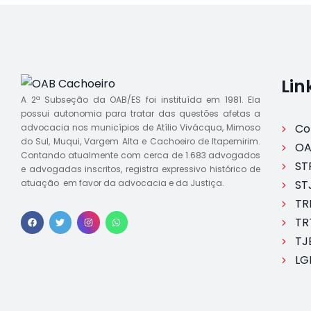
Lin
A 2ª Subseção da OAB/ES foi instituída em 1981. Ela
possui autonomia para tratar das questões afetas a
Co
advocacia nos municípios de Atílio Vivácqua, Mimoso
do Sul, Muqui, Vargem Alta e Cachoeiro de Itapemirim.
OA
Contando atualmente com cerca de 1.683 advogados
ST
e advogadas inscritos, registra expressivo histórico de
atuação em favor da advocacia e da Justiça.
ST
TR
TR
TJ
LG