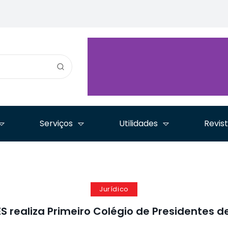
Imigratório aprova
título de 
Advocacia
nota técnica sobre
Pernambu
Pernambucana e reforça
refúgio e define novas
durante Co
compromisso com
iniciativas para a
Estadual d
inovação, ética e
advocacia
em Olinda
democracia
Serviços
Utilidades
Revis
Jurídico
S realiza Primeiro Colégio de Presidentes d