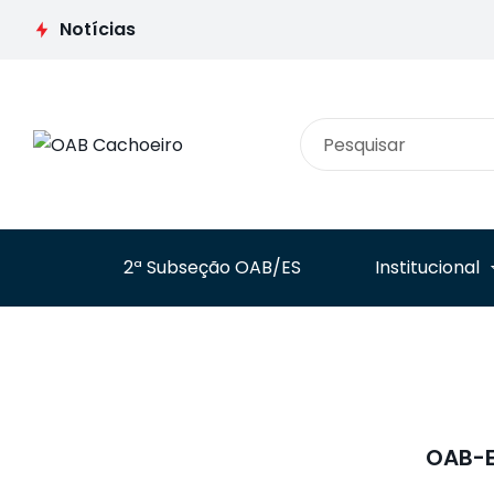
defesa das
Advogados e Juristas
prerrogativas e
na Europa discutirá
Notícias
valorização da
desafios do Direito
classe na Cidade da
Contemporâneo em
Advocacia no RS
Pisa
2ª Subseção OAB/ES
Institucional
OAB-E