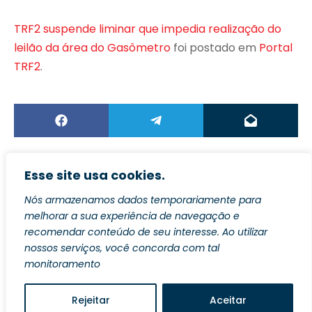
TRF2 suspende liminar que impedia realização do
leilão da área do Gasômetro
foi postado em
Portal
TRF2
.
Esse site usa cookies.
Nós armazenamos dados temporariamente para
melhorar a sua experiência de navegação e
POSTAGEM ANTERIOR
recomendar conteúdo de seu interesse. Ao utilizar
nossos serviços, você concorda com tal
CJF realizará sessão virtual de
monitoramento
julgamento no período de 5 a 7 de
agosto*
Rejeitar
Aceitar