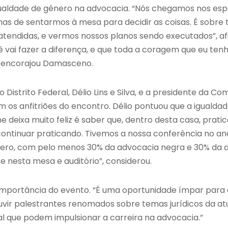
ualdade de gênero na advocacia. “Nós chegamos nos esp
mas de sentarmos à mesa para decidir as coisas. É sobre
atendidas, e vermos nossos planos sendo executados”, af
 vai fazer a diferença, e que toda a coragem que eu ten
, encorajou Damasceno.
 Distrito Federal, Délio Lins e Silva, e a presidente da 
am os anfitriões do encontro. Délio pontuou que a iguald
e deixa muito feliz é saber que, dentro desta casa, prati
continuar praticando. Tivemos a nossa conferência no a
nero, com pelo menos 30% da advocacia negra e 30% da 
ete nesta mesa e auditório”, considerou.
 importância do evento. “É uma oportunidade ímpar para
ouvir palestrantes renomados sobre temas jurídicos da at
l que podem impulsionar a carreira na advocacia.”