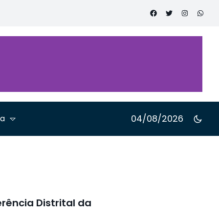
ne critérios
o da OAB
s de
o TST
04/08/2026
ta
ência Distrital da