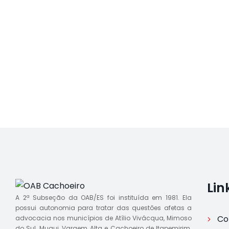
Lin
A 2ª Subseção da OAB/ES foi instituída em 1981. Ela
possui autonomia para tratar das questões afetas a
Co
advocacia nos municípios de Atílio Vivácqua, Mimoso
do Sul, Muqui, Vargem Alta e Cachoeiro de Itapemirim.