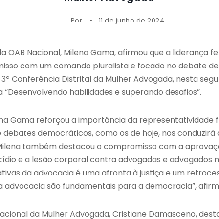
Por
11 de junho de 2024
da OAB Nacional, Milena Gama, afirmou que a liderança f
omisso com um comando pluralista e focado no debate de
3ª Conferência Distrital da Mulher Advogada, nesta segu
a “Desenvolvendo habilidades e superando desafios”.
ena Gama reforçou a importância da representatividade f
 debates democráticos, como os de hoje, nos conduzirá 
, Milena também destacou o compromisso com a aprovaçã
icídio e a lesão corporal contra advogadas e advogados no
ativas da advocacia é uma afronta à justiça e um retro
da advocacia são fundamentais para a democracia”, afirm
acional da Mulher Advogada, Cristiane Damasceno, dest