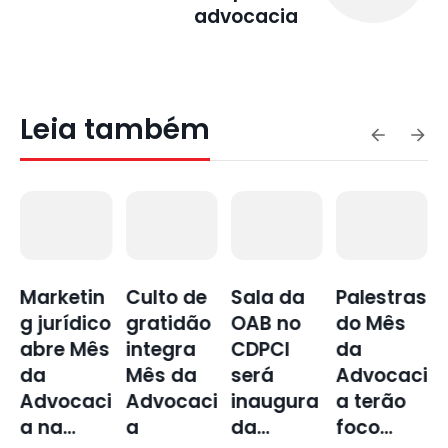
advocacia
Leia também
Culto de
Sala da
Palestras
Baile da
o
gratidão
OAB no
do Mês
Advocaci
s
integra
CDPCI
da
a 2026
Mês da
será
Advocaci
entra na
i
Advocaci
inaugura
a terão
contage
a
da…
foco…
m…