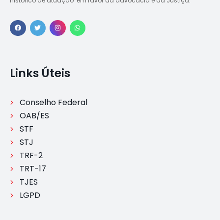
histórico de atuação em favor da advocacia e da Justiça.
Links Úteis
Conselho Federal
OAB/ES
STF
STJ
TRF-2
TRT-17
TJES
LGPD