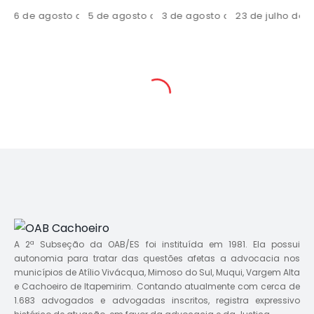
 de 2026
5 de agosto de 2026
3 de agosto de 2026
23 de julho de 2026
23 de julho de 
A 2ª Subseção da OAB/ES foi instituída em 1981. Ela possui
autonomia para tratar das questões afetas a advocacia nos
municípios de Atílio Vivácqua, Mimoso do Sul, Muqui, Vargem Alta
e Cachoeiro de Itapemirim. Contando atualmente com cerca de
1.683 advogados e advogadas inscritos, registra expressivo