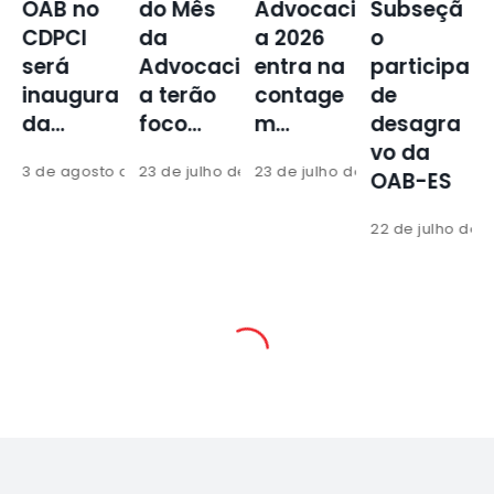
OAB no
do Mês
Advocaci
Subseçã
CDPCI
da
a 2026
o
será
Advocaci
entra na
participa
i
inaugura
a terão
contage
de
da…
foco…
m…
desagra
vo da
 de 2026
3 de agosto de 2026
23 de julho de 2026
23 de julho de 2026
1
OAB-ES
22 de julho de 