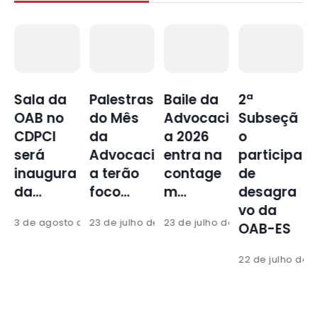
Palestras
Baile da
2ª
Advocaci
do Mês
Advocaci
Subseçã
a
da
a 2026
o
regional
Advocaci
entra na
participa
reforça
a
a terão
contage
de
apoio a
foco…
m…
desagra
ato de…
1
vo da
 de 2026
23 de julho de 2026
23 de julho de 2026
17 de julho de 2
OAB-ES
22 de julho de 2026