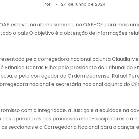
Por
24 de junho de 2024
OAB esteve, na última semana, na OAB-CE para mais uma
 todo o país O objetivo é a obtenção de informações rela
.
resentada pela corregedora nacional adjunta Claudia Mede
é Erinaldo Dantas Filho; pelo presidente do Tribunal de Ét
 Sousa; e pelo corregedor da Ordem cearense, Rafael Per
 corregedora nacional e secretária nacional adjunta do C
promisso com a integridade, a Justiça e a equidade na adv
o dos operadores dos processos ético-disciplinares e a 
as seccionais e a Corregedoria Nacional para alcançar es