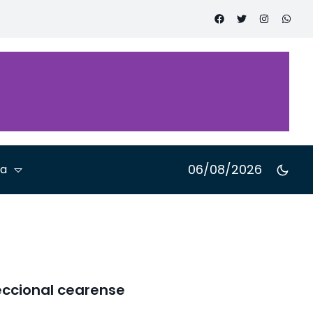
onal sobre
mento ao
e pessoas
06/08/2026
ta
eccional cearense