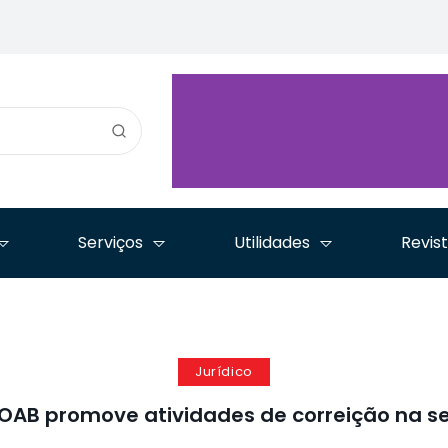
ara
é destaque no segundo
Nacional prepara
Simpósio
io
dia da Jornada
encontro nacional
Internaci
nte
Advocacia em Tempos
pelos 30 anos da Lei
enfrenta
de Inovação
de Arbitragem
tráfico d
Serviços
Utilidades
Revis
Jurídico
OAB promove atividades de correição na s