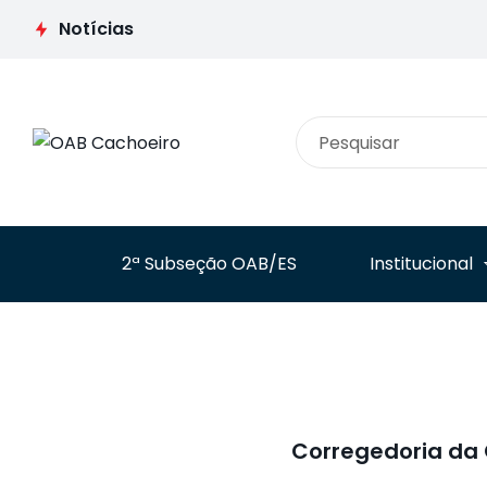
Jurídica analisa
iniciam parceria p
Notícias
processos de
combater o asséd
instituições de ensino
eleitoral no ambie
registrados no e-MEC
de trabalho
2ª Subseção OAB/ES
Institucional
Corregedoria da 