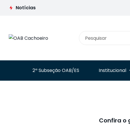
OAB debate soluçõe
declaração de Beto
consensuais de conf
Notícias
Simonetti pela
na Jornada Advocac
valorização da
em Tempos de Inov
advocacia
2ª Subseção OAB/ES
Institucional
Confira o