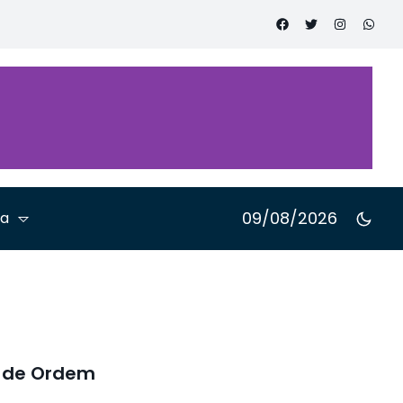
nual
e
ia Jurídica
s
09/08/2026
ta
e de Ordem