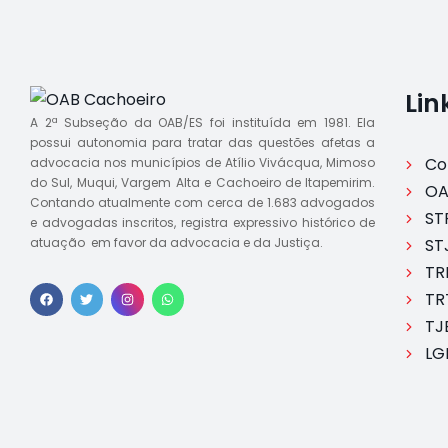
Lin
A 2ª Subseção da OAB/ES foi instituída em 1981. Ela
possui autonomia para tratar das questões afetas a
Co
advocacia nos municípios de Atílio Vivácqua, Mimoso
do Sul, Muqui, Vargem Alta e Cachoeiro de Itapemirim.
OA
Contando atualmente com cerca de 1.683 advogados
ST
e advogadas inscritos, registra expressivo histórico de
atuação em favor da advocacia e da Justiça.
ST
TR
TR
TJ
LG