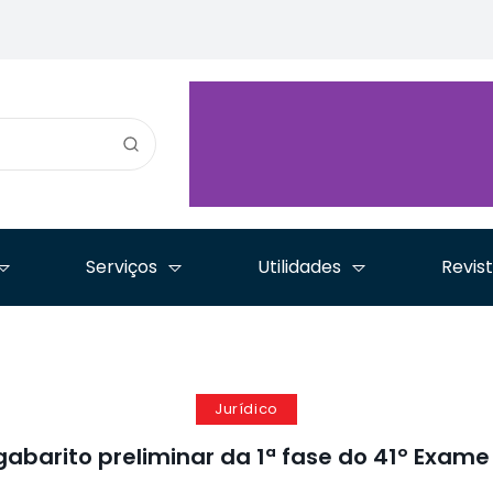
s
posse de Carlos
anos como
prepara ma
litos
Vinícius Alves Ribeiro
referência histórica
nacional d
ia
como conselheiro do
da advocacia
Controlador
ação
CNJ
brasileira
e Legal Op
Serviços
Utilidades
Revis
Jurídico
 gabarito preliminar da 1ª fase do 41º Exam