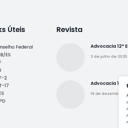
ks Úteis
Revista
Advocacia 12ª 
nselho Federal
B/ES
3 de julho de 2025
F
J
F-2
Advocacia 11ª E
T-17
ES
19 de dezembro d
PD