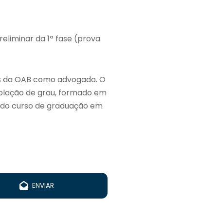
liminar da 1ª fase (prova
os da OAB como advogado. O
colação de grau, formado em
o do curso de graduação em
ENVIAR