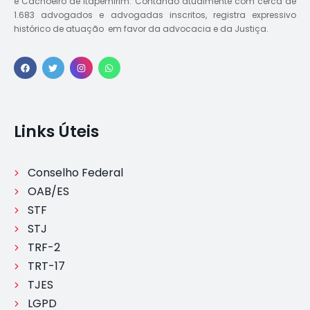
e Cachoeiro de Itapemirim. Contando atualmente com cerca de
1.683 advogados e advogadas inscritos, registra expressivo
histórico de atuação em favor da advocacia e da Justiça.
Links Úteis
Conselho Federal
OAB/ES
STF
STJ
TRF-2
TRT-17
TJES
LGPD