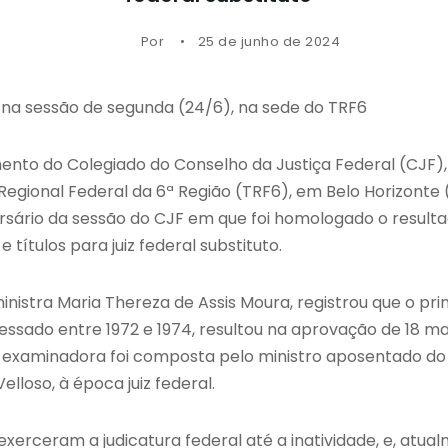
Por
25 de junho de 2024
u na sessão de segunda (24/6), na sede do TRF6
mento do Colegiado do Conselho da Justiça Federal (CJF),
 Regional Federal da 6ª Região (TRF6), em Belo Horizonte
ário da sessão do CJF em que foi homologado o resultad
 títulos para juiz federal substituto.
inistra Maria Thereza de Assis Moura, registrou que o pr
essado entre 1972 e 1974, resultou na aprovação de 18 ma
 examinadora foi composta pelo ministro aposentado do
Velloso, à época juiz federal.
exerceram a judicatura federal até a inatividade, e, atua