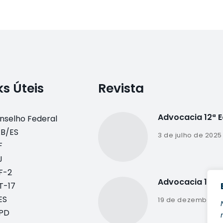
ks Úteis
Revista
Advocacia 12ª 
nselho Federal
B/ES
3 de julho de 2025
F
J
F-2
Advocacia 11ª E
T-17
ES
19 de dezembro d
PD