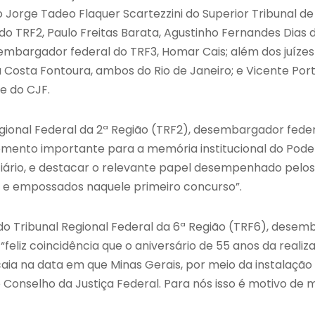
 Jorge Tadeo Flaquer Scartezzini do Superior Tribunal de 
 TRF2, Paulo Freitas Barata, Agustinho Fernandes Dias da 
mbargador federal do TRF3, Homar Cais; além dos juízes 
a Costa Fontoura, ambos do Rio de Janeiro; e Vicente Por
te do CJF.
egional Federal da 2ª Região (TRF2), desembargador fede
ento importante para a memória institucional do Poder 
ciário, e destacar o relevante papel desempenhado pelos 
 e empossados naquele primeiro concurso”.
 do Tribunal Regional Federal da 6ª Região (TRF6), dese
“feliz coincidência que o aniversário de 55 anos da reali
 caia na data em que Minas Gerais, por meio da instalação
 Conselho da Justiça Federal. Para nós isso é motivo de m