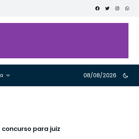
laborativa
arto dia da
ocacia em
novação
08/08/2026
ta
concurso para juiz