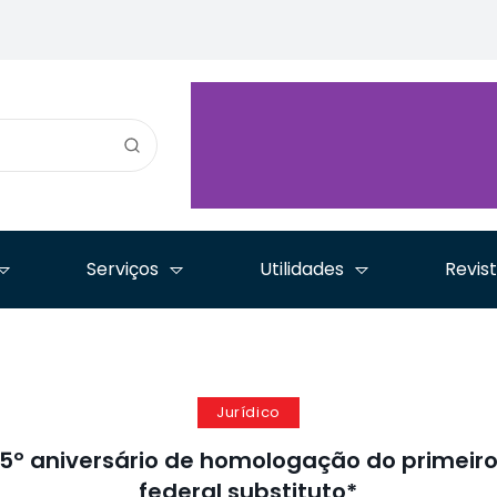
Advocacia co
prepara manual
Direito Condominial
é tema do qu
nacional de
debate segurança
Jornada Adv
Controladoria Jurídica
jurídica e valorização da
Tempos de I
e Legal Ops
advocacia
Serviços
Utilidades
Revis
Jurídico
º aniversário de homologação do primeiro 
federal substituto*