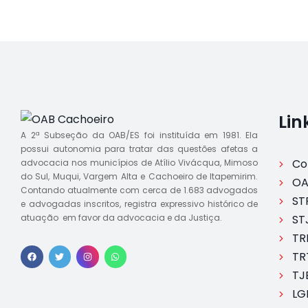
Lin
A 2ª Subseção da OAB/ES foi instituída em 1981. Ela
possui autonomia para tratar das questões afetas a
Co
advocacia nos municípios de Atílio Vivácqua, Mimoso
do Sul, Muqui, Vargem Alta e Cachoeiro de Itapemirim.
OA
Contando atualmente com cerca de 1.683 advogados
ST
e advogadas inscritos, registra expressivo histórico de
atuação em favor da advocacia e da Justiça.
ST
TR
TR
TJ
LG