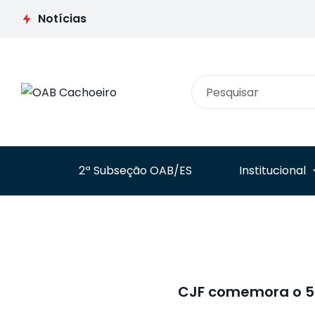
anos como
posse de Carlos
referência
Notícias
Vinícius Alves Ribeiro
histórica da
como conselheiro do
advocacia
CNJ
brasileira
2ª Subseção OAB/ES
Institucional
CJF comemora o 55