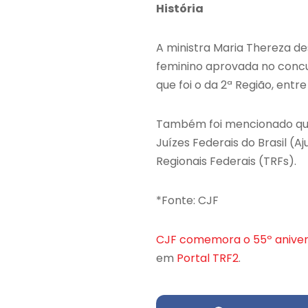
História
A ministra Maria Thereza de
feminino aprovada no concur
que foi o da 2ª Região, entre 
Também foi mencionado que S
Juízes Federais do Brasil (A
Regionais Federais (TRFs).
*Fonte: CJF
CJF comemora o 55º anivers
em
Portal TRF2
.