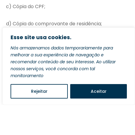
c) Cópia do CPF;
d) Cópia do comprovante de residência;
Esse site usa cookies.
e) Ficha de inscrição, e da autodeclaração, se for o
Nós armazenamos dados temporariamente para
caso, devidamente preenchida(s) e assinada(s)
melhorar a sua experiência de navegação e
que se encontra(m) disponível(is) no sítio
recomendar conteúdo de seu interesse. Ao utilizar
eletrônico da EMARF
nossos serviços, você concorda com tal
(
https://emarf.trf2.jus.br/site/documentos/inscest
monitoramento
agio2010manual.pdf
e
https://emarf.trf2.jus.br/site/documentos/autodec
Rejeitar
Aceitar
laracaonegroestagio.pdf
);
f) Cópia do Histórico Escolar (Universitário) ou de
outro documento equivalente, igualmente idôneo,
do qual conste o Coeficiente de Rendimento Geral