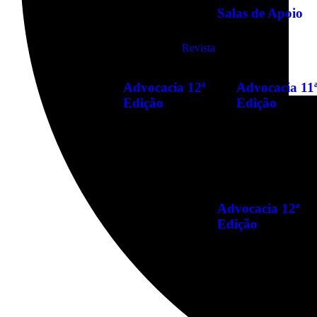
Salas de Apoio
Revista
Advocacia 12ª
Advocacia 11
Edição
Edição
Advocacia 12ª
Edição