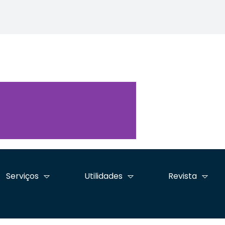
ara
é destaque no segundo
Nacional prepara
Simpósio
io
dia da Jornada
encontro nacional
Internaci
nte
Advocacia em Tempos
pelos 30 anos da Lei
enfrenta
de Inovação
de Arbitragem
tráfico d
Serviços
Utilidades
Revista