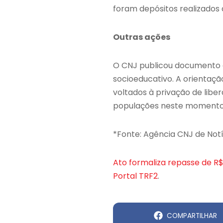
foram depósitos realizados 
Outras ações
O CNJ publicou documento co
socioeducativo. A orientaçã
voltados à privação de libe
populações neste momento 
*Fonte: Agência CNJ de Not
Ato formaliza repasse de R$
Portal TRF2
.
COMPARTILHAR