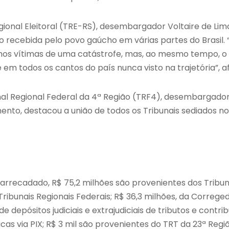
gional Eleitoral (TRE-RS), desembargador Voltaire de Lim
o recebida pelo povo gaúcho em várias partes do Brasil.
mos vítimas de uma catástrofe, mas, ao mesmo tempo, o
 em todos os cantos do país nunca visto na trajetória”, a
nal Regional Federal da 4ª Região (TRF4), desembargado
nto, destacou a união de todos os Tribunais sediados n
r arrecadado, R$ 75,2 milhões são provenientes dos Tribun
ribunais Regionais Federais; R$ 36,3 milhões, da Correged
de depósitos judiciais e extrajudiciais de tributos e contrib
cas via PIX; R$ 3 mil são provenientes do TRT da 23ª Regi