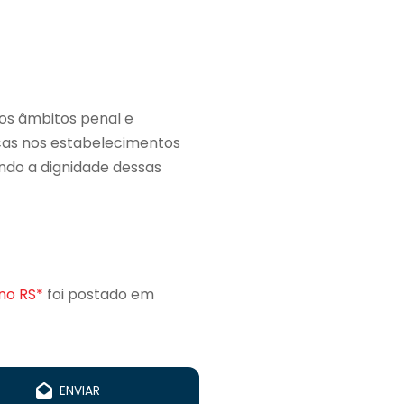
nos âmbitos penal e
icas nos estabelecimentos
indo a dignidade dessas
no RS*
foi postado em
ENVIAR