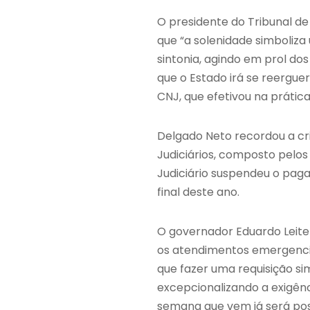
O presidente do Tribunal de
que “a solenidade simboliza
sintonia, agindo em prol do
que o Estado irá se reerguer
CNJ, que efetivou na prátic
Delgado Neto recordou a cri
Judiciários, composto pelo
Judiciário suspendeu o pag
final deste ano.
O governador Eduardo Leite 
os atendimentos emergencia
que fazer uma requisição sim
excepcionalizando a exigên
semana que vem já será poss