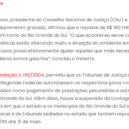
e.
roso, presidente do Conselho Nacional de Justiça (CNJ) 
 depoimento gravado, afirmou que o repasse de R$ 180 m
da em torno do Rio Grande do Sul. “O que aconteceu serve 
imáticas estão alterando muito a situação do ambiente 
ípios possa efetivamente ajudar aqueles que mais necess
eiros somos gaúchos”, concluiu o ministro.
dação n. 150/2004
, permitiu que os Tribunais de Justiça
is Regionais Federais autorizassem os respectivos juízos c
tados como pagamento de prestações pecuniárias e outro
o Grande do Sul. Além disso, houve a suspensão da conta
ís em que o estado e os municípios do Rio Grande do Su
aras e de tribunais sediados no estado que tenham repr
RS até 31 de maio.