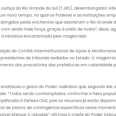
 Justiça do Rio Grande do Sul (TJRS), desembargador Alb
 um novo tempo, no qual os Poderes e as instituições am
s atingidos pelas enchentes que assolaram o Rio Grande d
 com ainda mais força, graças à união de todos”, disse, 
a a iniciativa encaminhada pelo magistrado.
ação do Comitê Interinstitucional de Apoio e Monitorame
s presidentes de tribunais sediados no Estado. O magist
amento dos precatórios das prefeituras em calamidade p
enalteceu o gesto do Poder Judiciário que, segundo ele,
is. “Todos serão contemplados, conforme a faixa popula
plificada à Defesa Civil, pois os recursos já estão dispon
cia de planos de contingência específicos neste moment
ível efetuar o repasse”, afirmou o chefe do Poder Execut