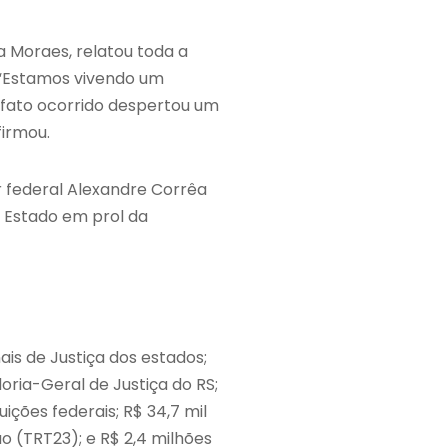
a Moraes, relatou toda a
 “Estamos vivendo um
 fato ocorrido despertou um
firmou.
r federal Alexandre Corrêa
o Estado em prol da
ais de Justiça dos estados;
oria-Geral de Justiça do RS;
uições federais; R$ 34,7 mil
ão (TRT23); e R$ 2,4 milhões