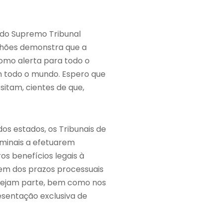
e do Supremo Tribunal
ilhões demonstra que a
como alerta para todo o
em todo o mundo. Espero que
itam, cientes de que,
 dos estados, os Tribunais de
riminais a efetuarem
s benefícios legais à
gem dos prazos processuais
l sejam parte, bem como nos
esentação exclusiva de