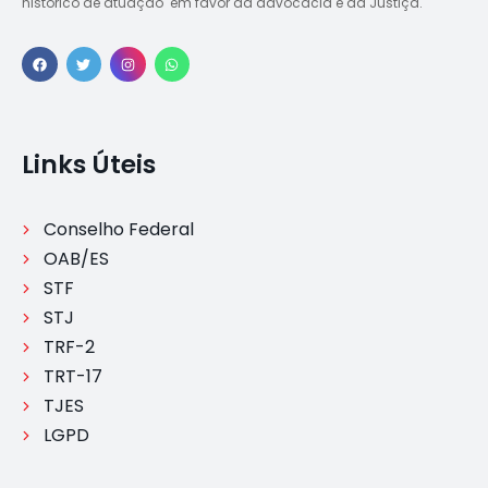
histórico de atuação em favor da advocacia e da Justiça.
Links Úteis
Conselho Federal
OAB/ES
STF
STJ
TRF-2
TRT-17
TJES
LGPD