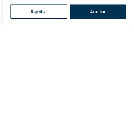
Rejeitar
Aceitar
POSTAGEM ANTERIOR
Cancelamento das sessões presenciais
do Tribunal Pleno e do Órgão Especial
previstas para o dia 6 de junho
PRÓXIMA POSTAGEM
3ª Turma Especializada informa que a
sessão de julgamentos de 04/6 ocorrerá
de forma híbrida. Acompanhe a sessão