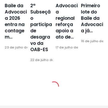
2ª
Advocaci
Primeiro
Torneio
i
Subseçã
a
lote do
da
o
regional
Baile da
Advocaci
participa
reforça
Advocaci
a abre
de
apoio a
a já…
inscriçõe
desagra
ato de…
s para
16 de julho de 2026
vo da
edição…
 de 2026
17 de julho de 2026
OAB-ES
16 de julho de 2
22 de julho de 2026