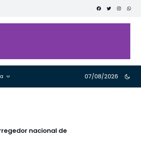
Cidadão
cano
nferência
a Advocacia
07/08/2026
ta
rregedor nacional de