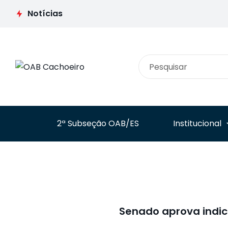
defesa das
Advogados e Juristas
prerrogativas e
na Europa discutirá
Notícias
valorização da
desafios do Direito
classe na Cidade da
Contemporâneo em
Advocacia no RS
Pisa
2ª Subseção OAB/ES
Institucional
Senado aprova indic