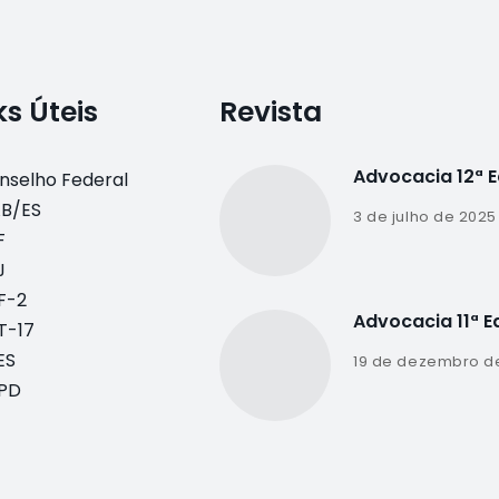
ks Úteis
Revista
Advocacia 12ª 
nselho Federal
B/ES
3 de julho de 2025
F
J
F-2
Advocacia 11ª E
T-17
ES
19 de dezembro d
PD