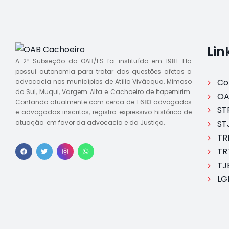
Lin
A 2ª Subseção da OAB/ES foi instituída em 1981. Ela
possui autonomia para tratar das questões afetas a
Co
advocacia nos municípios de Atílio Vivácqua, Mimoso
do Sul, Muqui, Vargem Alta e Cachoeiro de Itapemirim.
OA
Contando atualmente com cerca de 1.683 advogados
ST
e advogadas inscritos, registra expressivo histórico de
atuação em favor da advocacia e da Justiça.
ST
TR
TR
TJ
LG