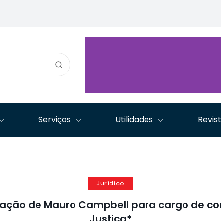
Imigratório aprova
título de 
Advocacia
nota técnica sobre
Pernambu
Pernambucana e reforça
refúgio e define novas
durante Co
compromisso com
iniciativas para a
Estadual d
inovação, ética e
advocacia
em Olinda
democracia
Serviços
Utilidades
Revis
Jurídico
ação de Mauro Campbell para cargo de co
Justiça*