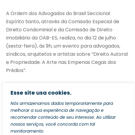
A Ordem dos Advogados do Brasil Seccional
Espírito Santo, através da Comissão Especial de
Direito Condominial e da Comissão de Direito
Imobiliário da OAB-ES, realiza, no dia 12 de julho
(sexta-feira), às 9h, um evento para advogados,
síndicos, arquitetos e artistas sobre “Direito Autoral
e Propriedade: A Arte nas Empenas Cegas dos
Prédios”.
Inscreva-se
.
Esse site usa cookies.
Nós armazenamos dados temporariamente para
O evento, que acontece na Sede da OAB-ES, na Rua
melhorar a sua experiência de navegação e
Alberto de Oliveira Santos, 59, no Centro de Vitória,
recomendar conteúdo de seu interesse. Ao utilizar
abordará a relevância da pintura nas empenas
nossos serviços, você concorda com tal
cegas dos prédios, destacando como a arte urbana
monitoramento