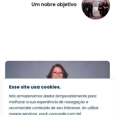
refer to
DearFlip WordPress
Flipbook Plugin Help
documentation.
POSTAGEM ANTERIOR
Uma jornada pela inclusão
PRÓXIMA POSTAGEM
Um nobre objetivo
Esse site usa cookies.
Nós armazenamos dados temporariamente para
melhorar a sua experiência de navegação e
recomendar conteúdo de seu interesse. Ao utilizar
nossos serviços, você concorda com tal