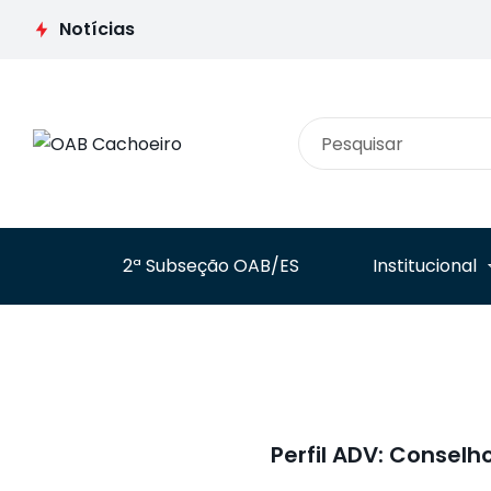
Jurídica analisa
iniciam parceria p
Notícias
processos de
combater o asséd
instituições de ensino
eleitoral no ambie
registrados no e-MEC
de trabalho
2ª Subseção OAB/ES
Institucional
Perfil ADV: Consel