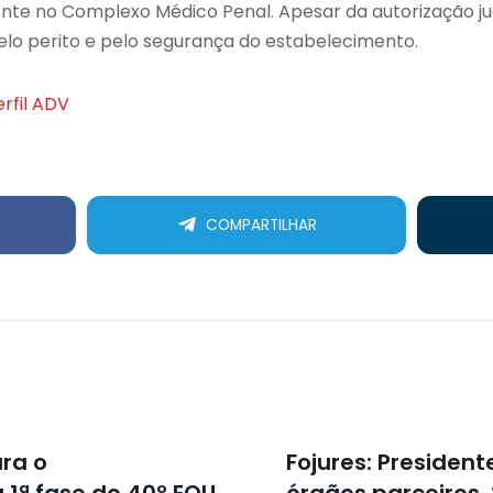
iente no Complexo Médico Penal. Apesar da autorização j
 pelo perito e pelo segurança do estabelecimento.
erfil ADV
COMPARTILHAR
ara o
Fojures: President
1ª fase do 40º EOU
órgãos parceiros,