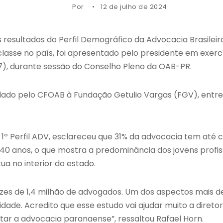
Por
12 de julho de 2024
esultados do Perfil Demográfico da Advocacia Brasileira 
 classe no país, foi apresentado pelo presidente em exerc
/7), durante sessão do Conselho Pleno da OAB-PR.
do pelo CFOAB à Fundação Getulio Vargas (FGV), entre
1º Perfil ADV, esclareceu que 31% da advocacia tem até 
0 anos, o que mostra a predominância dos jovens profis
ua no interior do estado.
s de 1,4 milhão de advogados. Um dos aspectos mais de
de. Acredito que esse estudo vai ajudar muito a diretor
tar a advocacia paranaense”, ressaltou Rafael Horn.