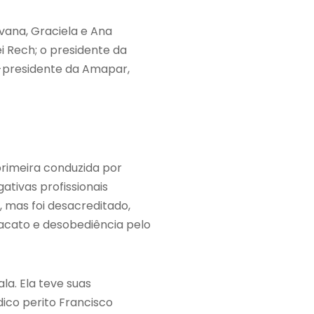
vana, Graciela e Ana
i Rech; o presidente da
x-presidente da Amapar,
rimeira conduzida por
ativas profissionais
 mas foi desacreditado,
acato e desobediência pelo
la. Ela teve suas
dico perito Francisco