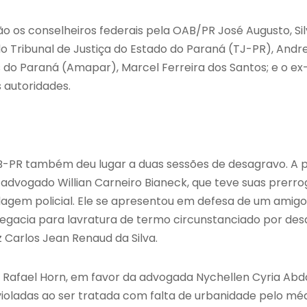
 os conselheiros federais pela OAB/PR José Augusto, Sil
 Tribunal de Justiça do Estado do Paraná (TJ-PR), Andre
 do Paraná (Amapar), Marcel Ferreira dos Santos; e o e
s autoridades.
-PR também deu lugar a duas sessões de desagravo. A p
 advogado Willian Carneiro Bianeck, que teve suas prerrog
agem policial. Ele se apresentou em defesa de um amigo,
egacia para lavratura de termo circunstanciado por des
iz Carlos Jean Renaud da Silva.
 Rafael Horn, em favor da advogada Nychellen Cyria Abda
 violadas ao ser tratada com falta de urbanidade pelo mé