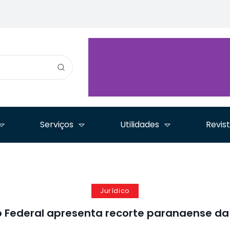
ara
é destaque no segundo
Nacional prepara
Simpósio
io
dia da Jornada
encontro nacional
Internaci
nte
Advocacia em Tempos
pelos 30 anos da Lei
enfrenta
de Inovação
de Arbitragem
tráfico d
Serviços
Utilidades
Revis
Jurídico
ho Federal apresenta recorte paranaense d