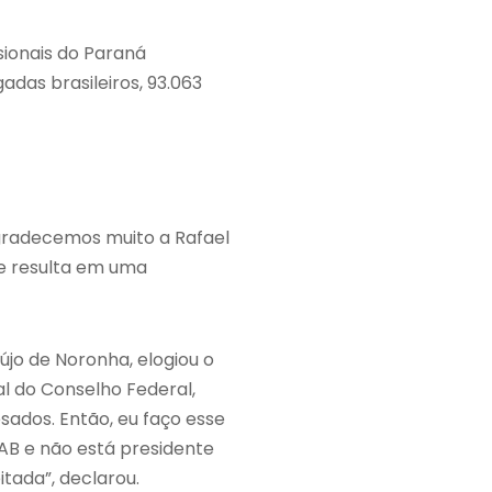
sionais do Paraná
adas brasileiros, 93.063
Agradecemos muito a Rafael
ue resulta em uma
újo de Noronha, elogiou o
al do Conselho Federal,
ados. Então, eu faço esse
AB e não está presidente
itada”, declarou.