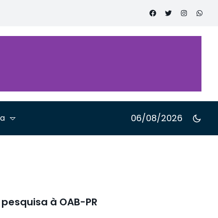
onal sobre
mento ao
e pessoas
06/08/2026
ta
a pesquisa à OAB-PR