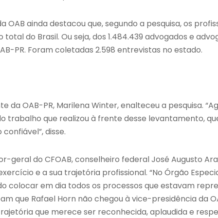
a OAB ainda destacou que, segundo a pesquisa, os profis
total do Brasil. Ou seja, dos 1.484.439 advogados e advog
 OAB-PR. Foram coletadas 2.598 entrevistas no estado.
nte da OAB-PR, Marilena Winter, enalteceu a pesquisa. “
o trabalho que realizou à frente desse levantamento, q
confiável”, disse.
or-geral do CFOAB, conselheiro federal José Augusto Ara
ercício e a sua trajetória profissional. “No Órgão Especi
do colocar em dia todos os processos que estavam repres
ibam que Rafael Horn não chegou à vice-presidência da O
 trajetória que merece ser reconhecida, aplaudida e respe