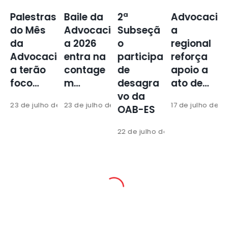
stras
Baile da
2ª
Advocaci
Primeir
Mês
Advocaci
Subseçã
a
lote do
a 2026
o
regional
Baile d
caci
entra na
participa
reforça
Advoca
rão
contage
de
apoio a
a já…
…
m…
desagra
ato de…
16 de julh
vo da
julho de 2026
23 de julho de 2026
17 de julho de 2026
OAB-ES
22 de julho de 2026