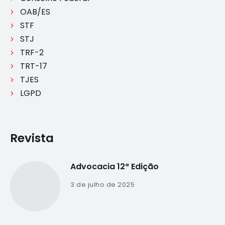
OAB/ES
STF
STJ
TRF-2
TRT-17
TJES
LGPD
Revista
Advocacia 12ª Edição
3 de julho de 2025