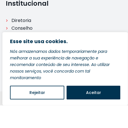
Institucional
Diretoria
Conselho
Comisssões
Esse site usa cookies.
Legislação
Processo disciplinar
Nós armazenamos dados temporariamente para
melhorar a sua experiência de navegação e
Ouvidoria
recomendar conteúdo de seu interesse. Ao utilizar
nossos serviços, você concorda com tal
monitoramento
Rejeitar
Aceitar
Blog
Política de Privacidade
Fale Conosco
Copyright © 2026 2ª Subseção OAB - ES | Desenvolvido
por Safe Zone