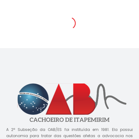
A 2ª Subseção da OAB/ES foi instituída em 1981. Ela possui
autonomia para tratar das questões afetas a advocacia nos