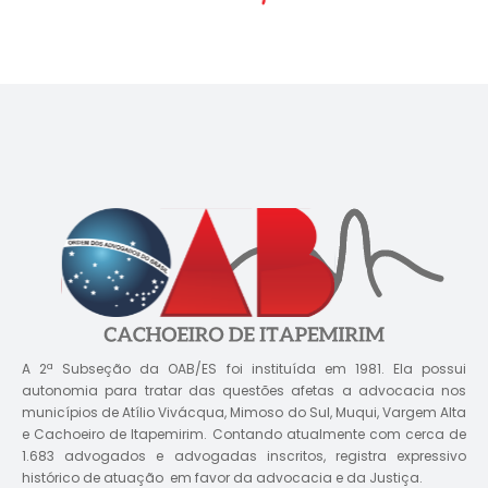
A 2ª Subseção da OAB/ES foi instituída em 1981. Ela possui
autonomia para tratar das questões afetas a advocacia nos
municípios de Atílio Vivácqua, Mimoso do Sul, Muqui, Vargem Alta
e Cachoeiro de Itapemirim. Contando atualmente com cerca de
1.683 advogados e advogadas inscritos, registra expressivo
histórico de atuação em favor da advocacia e da Justiça.