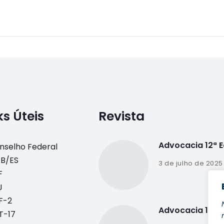
ks Úteis
Revista
Advocacia 12ª 
nselho Federal
B/ES
3 de julho de 2025
F
J
F-2
Advocacia 11ª E
T-17