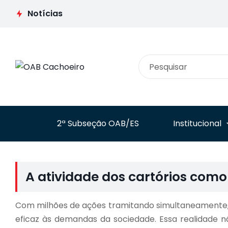
ingresso no
Moda articula integração
STF para
Notícias
entre comissões e prepara
limitar multa
encontro nacional para
tributária
novembro
punitiva
2ª Subseção OAB/ES
Institucional
A atividade dos cartórios como
Com milhões de ações tramitando simultaneamente, o
eficaz às demandas da sociedade. Essa realidade 