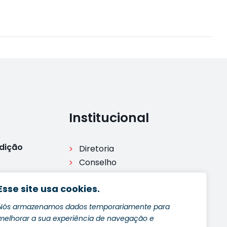
Institucional
Edição
Diretoria
Conselho
Comisssões
Esse site usa cookies.
Legislação
Processo disciplinar
Nós armazenamos dados temporariamente para
dição
Ouvidoria
melhorar a sua experiência de navegação e