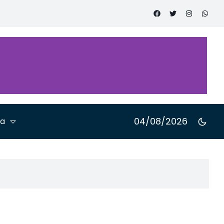
oveitament
ª fase do
xame de
m
04/08/2026
ta