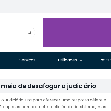
para
Trabalho define critérios
Tecnologias são temas da
reapr
para atuação da OAB em
última jornada do ciclo
o da 1
processos de relevância
“Advocacia em Tempos de
46º E
no TST
Inovação”
Orde
Serviços
Utilidades
Revis
 meio de desafogar o judiciário
 Judiciário luta para oferecer uma resposta célere e
não apenas compromete a eficiência do sistema, mas