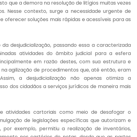
sto que a demora na resolução de litígios muitas vezes
dos. Nesse contexto, surge a necessidade urgente de
 e oferecer soluções mais rápidas e acessíveis para as
 da desjudicialização, passando essa a caracterizada
adas atividades do âmbito judicial para a esfera
 principalmente em razão destes, com sua estrutura e
 na agilização de procedimentos que, até então, eram
Assim, a desjudicialização não apenas otimiza a
so dos cidadãos a serviços jurídicos de maneira mais
de atividades cartoriais como meio de desafogar o
omulgação de legislações específicas que autorizam e
, por exemplo, permitiu a realização de inventários,
etamente nos cartórios de notas, desde que as partes